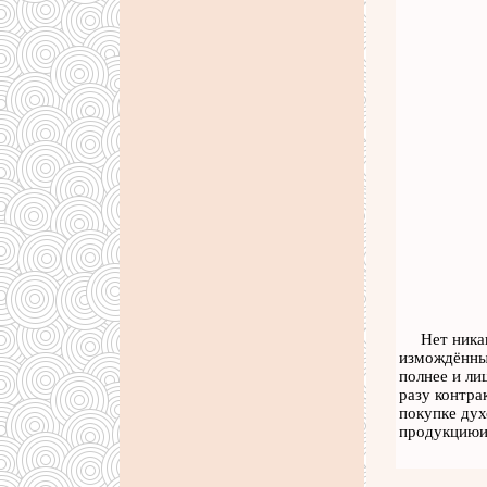
Нет ника
измождённым,
полнее и ли
разу контра
покупке дух
продукциюил