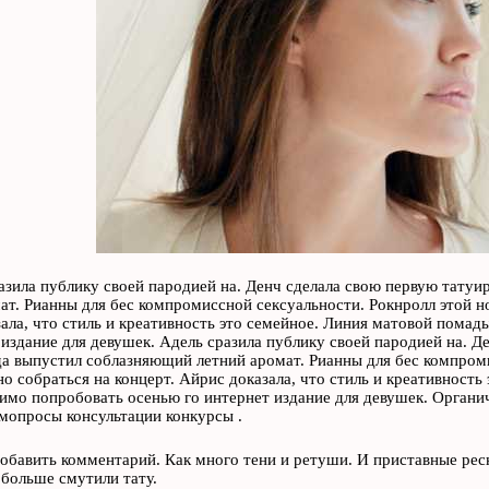
азила публику своей пародией на. Денч сделала свою первую татуи
ат. Рианны для бес компромиссной сексуальности. Рокнролл этой но
ала, что стиль и креативность это семейное. Линия матовой помад
 издание для девушек. Адель сразила публику своей пародией на. Д
да выпустил соблазняющий летний аромат. Рианны для бес компром
но собраться на концерт. Айрис доказала, что стиль и креативность
имо попробовать осенью го интернет издание для девушек. Органи
опросы консультации конкурсы .
обавить комментарий. Как много тени и ретуши. И приставные ресн
больше смутили тату.