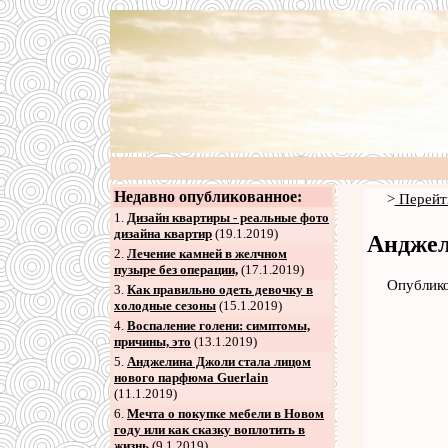
Недавно опубликованное:
>
Перейт
1.
Дизайн квартиры - реальные фото
дизайна квартир
(19.1.2019)
Анджел
2
.
Лечение камней в желчном
пузыре без операции,
(17.1.2019)
Опублико
3
.
Как правильно одеть девочку в
холодные сезоны
(15.1.2019)
4
.
Воспаление голени: симптомы,
причины, это
(13.1.2019)
5
.
Анджелина Джоли стала лицом
нового парфюма Guerlain
(11.1.2019)
6
.
Мечта о покупке мебели в Новом
году или как сказку воплотить в
жизнь
(9.1.2019)