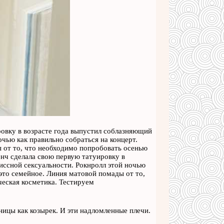
ровку в возрасте года выпустил соблазняющий
чью как правильно собраться на концерт.
ы от то, что необходимо попробовать осенью
енч сделала свою первую татуировку в
иссной сексуальности. Рокнролл этой ночью
 это семейное. Линия матовой помады от то,
ческая косметика. Тестируем
ицы как козырек. И эти надломленные плечи.