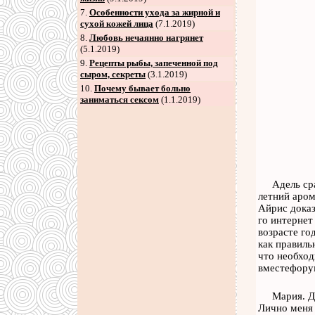
7
.
Особенности ухода за жирной и
сухой кожей лица
(7.1.2019)
8
.
Любовь нечаянно нагрянет
(5.1.2019)
9
.
Рецепты рыбы, запеченной под
сыром, секреты
(3.1.2019)
10.
Почему бывает больно
заниматься сексом
(1.1.2019)
Адель ср
летний аром
Айрис доказ
го интернет
возрасте го
как правиль
что необход
вместефорум
Мария. Д
Лично меня 